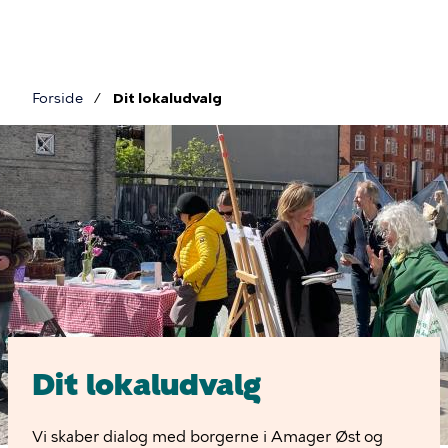
Gå
til
hovedindhold
Forside
Dit lokaludvalg
Brødkrumme
Dit
lokaludvalg
Dit lokaludvalg
Vi skaber dialog med borgerne i Amager Øst og