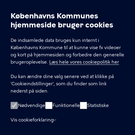
Jemtelandsgade 3, 4. sal, 2300 København S
Københavns Kommunes
28 11 94 54
Cookieindstillinger
hjemmeside bruger cookies
EAN nr. 5798009800459
De indsamlede data bruges kun internt i
Københavns Kommune til at kunne vise fx videoer
LINKS
og kort på hjemmesiden og forbedre den generelle
brugeroplevelse.
Læs hele vores cookiepolitik her
Send mail til sekretariatet
Du kan ændre dine valg senere ved at klikke på
Facebook
'Cookieindstillinger', som du finder som link
nederst på siden.
Instagram
Medlemmernes side
Nødvendige
Funktionelle
Statistiske
Cookiepolitik
Vis cookieforklaring
Tilgængelighedserklæring