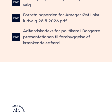
PDF
valg
Forretningsorden
for
Amager
Øst
Loka
PDF
ludvalg
28.5.2026.pdf
Adfærdskodeks
for
politikere
i
Borgerre
præsentationen
til
forebyggelse
af
PDF
krænkende
adfærd