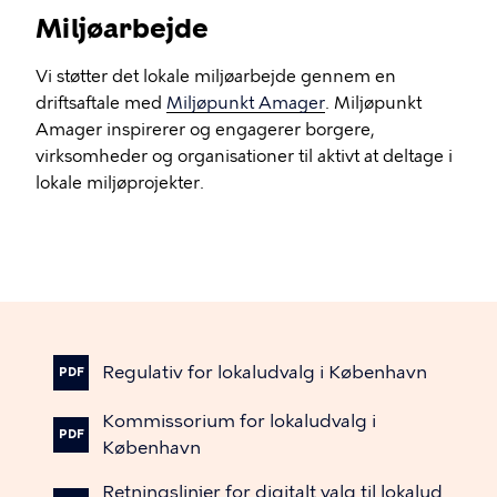
Miljøarbejde
Vi støtter det lokale miljøarbejde gennem en
driftsaftale med
Miljøpunkt Amager
. Miljøpunkt
Amager inspirerer og engagerer borgere,
virksomheder og organisationer til aktivt at deltage i
lokale miljøprojekter.
Regulativ
for
lokaludvalg
i
København
PDF
Kommissorium
for
lokaludvalg
i
PDF
København
Retningslinjer
for
digitalt
valg
til
lokalud