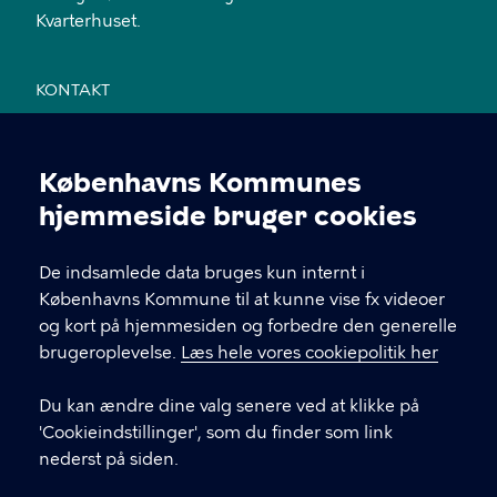
Kvarterhuset.
KONTAKT
Jemtelandsgade 3, 4. sal, 2300 København S
Københavns Kommunes
28 11 94 54
Cookieindstillinger
hjemmeside bruger cookies
EAN nr. 5798009800459
De indsamlede data bruges kun internt i
Københavns Kommune til at kunne vise fx videoer
LINKS
og kort på hjemmesiden og forbedre den generelle
brugeroplevelse.
Læs hele vores cookiepolitik her
Send mail til sekretariatet
Du kan ændre dine valg senere ved at klikke på
Facebook
'Cookieindstillinger', som du finder som link
nederst på siden.
Instagram