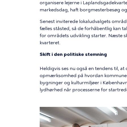
organisere lejerne i Laplandsgadekvarter
markedsdag, haft borgmesterbesøg og i
Senest inviterede lokaludvalgets område
fælles ståsted, så de forhåbentlig kan 
for områdets udvikling starter. Næste sk
kvarteret.
Skift i den politiske stemning
Heldigvis ses nu også en tendens til, a
opmærksomhed på hvordan kommunen 
bygninger og kulturmiljøer i København
lydhørhed når processerne for startrede