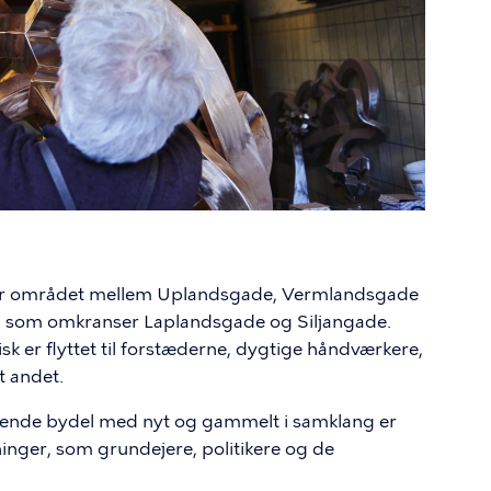
 for området mellem Uplandsgade, Vermlandsgade
d, som omkranser Laplandsgade og Siljangade.
isk er flyttet til forstæderne, dygtige håndværkere,
t andet.
ndende bydel med nyt og gammelt i samklang er
ninger, som grundejere, politikere og de