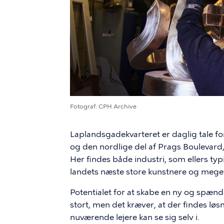
Fotograf
CPH Archive
Laplandsgadekvarteret er daglig tale
og den nordlige del af Prags Boulevar
Her findes både industri, som ellers typ
landets næste store kunstnere og mege
Potentialet for at skabe en ny og spæ
stort, men det kræver, at der findes løs
nuværende lejere kan se sig selv i.