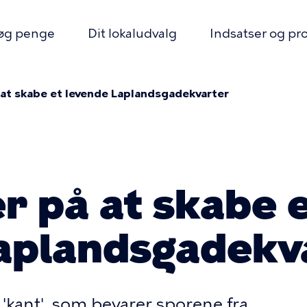
øg penge
Dit lokaludvalg
Indsatser og pro
 at skabe et levende Laplandsgadekvarter
on
mme
r på at skabe 
aplandsgadekv
 'kant', som bevarer sporene fra