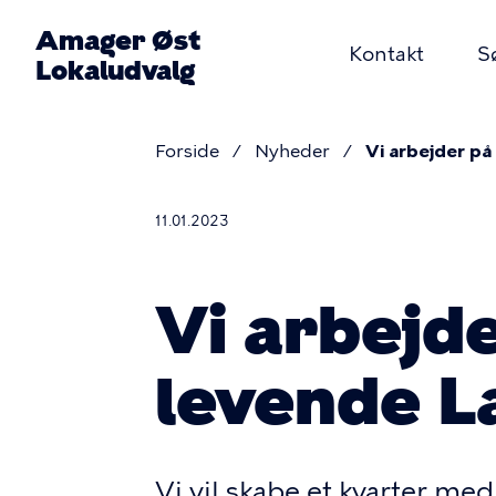
Gå
Amager Øst
til
Kontakt
S
Lokaludvalg
hovedindhold
Primær
Forside
Nyheder
Vi arbejder på
navigati
Brødkru
11.01.2023
Vi arbejde
levende L
Vi vil skabe et kvarter med