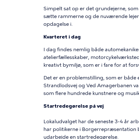
Simpelt sat op er det grundejerne, som s
sætte rammerne og de nuværende lejere
opdagelse i.
Kvarteret i dag
I dag findes nemlig både automekaniker
atelierfællesskaber, motorcykelværkste
kreativt bymiljø, som er i fare for at fo
Det er en problemstilling, som er både 
Strandlodsvej og Ved Amagerbanen var d
som flere hundrede kunstnere og musik
Startredegørelse på vej
Lokaludvalget har de seneste 3-4 år arb
har politikerne i Borgerrepræsentation 
udarbejde en startredegørelse.