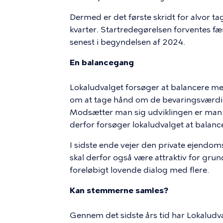
Dermed er det første skridt for alvor ta
kvarter. Startredegørelsen forventes fær
senest i begyndelsen af 2024.
En balancegang
Lokaludvalget forsøger at balancere me
om at tage hånd om de bevaringsværdige
Modsætter man sig udviklingen er man sik
derfor forsøger lokaludvalget at balan
I sidste ende vejer den private ejendo
skal derfor også være attraktiv for grun
foreløbigt lovende dialog med flere.
Kan stemmerne samles?
Gennem det sidste års tid har Lokaludva