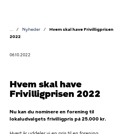
Gå
til
hovedindhold
Nyheder
Hvem skal have Frivilligprisen
Brødkrumme
2022
06.10.2022
Hvem skal have
Frivilligprisen 2022
Nu kan du nominere en forening til
lokaludvalgets frivilligpris på 25.000 kr.
Hvert år uddeler vi en pris til en forening,