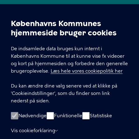
Jemtelandsgade 3, 4. sal, 2300 København S
Københavns Kommunes
28 11 94 54
Cookieindstillinger
hjemmeside bruger cookies
EAN nr. 5798009800459
De indsamlede data bruges kun internt i
Københavns Kommune til at kunne vise fx videoer
LINKS
og kort på hjemmesiden og forbedre den generelle
brugeroplevelse.
Læs hele vores cookiepolitik her
Send mail til sekretariatet
Du kan ændre dine valg senere ved at klikke på
Facebook
'Cookieindstillinger', som du finder som link
nederst på siden.
Instagram
Medlemmernes side
Nødvendige
Funktionelle
Statistiske
Cookiepolitik
Vis cookieforklaring