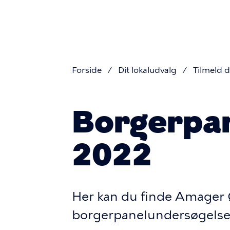
Primær
Gå
til
navigati
hovedindhold
Forside
Dit lokaludvalg
Tilmeld 
Brødkru
Borgerpa
2022
Her kan du finde Amager 
borgerpanelundersøgelse