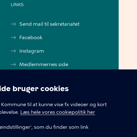
LINKS
Send mail til sekretariatet
Facebook
Instagram
Medlemmernes side
Cookiepolitik
e bruger cookies
Tilgængelighedserklæring
linger
Kommune til at kunne vise fx videoer og kort
Cookiepolitik
levelse.
Læs hele vores cookiepolitik her
Cookieindstillinger
indstillinger', som du finder som link