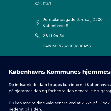
KONTAKT
Jemtelandsgade 3, 4. sal, 2300
København S
28 11 94 54
EAN nr. 5798009800459
Københavns Kommunes hjemmesid
Cookieindstil
De indsamlede data bruges kun internt i Københavns 
på hjemmesiden og forbedre den generelle brugerop
Du kan ændre dine valg senere ved at klikke på 'Cookie
nederst på siden.