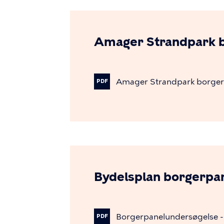
Amager Strandpark 
Amager
Strandpark
borger
PDF
Bydelsplan borgerpa
Borgerpanelundersøgelse
-
PDF