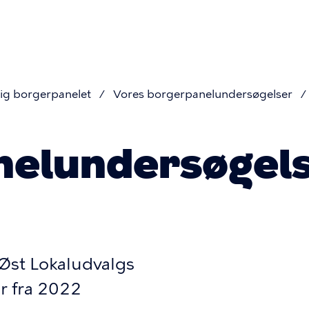
on
dig borgerpanelet
Vores borgerpanelundersøgelser
mme
nelundersøgel
Øst Lokaludvalgs
r fra 2022