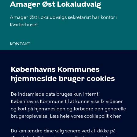
Amager Øst Lokaludvalg
Amager Øst Lokaludvalgs sekretariat har kontor i
Kvarterhuset.
KONTAKT
Jemtelandsgade 3, 4. sal, 2300 København S
Københavns Kommunes
28 11 94 54
Cookieindstillinger
hjemmeside bruger cookies
EAN nr. 5798009800459
De indsamlede data bruges kun internt i
Københavns Kommune til at kunne vise fx videoer
LINKS
og kort på hjemmesiden og forbedre den generelle
brugeroplevelse.
Læs hele vores cookiepolitik her
Send mail til sekretariatet
Du kan ændre dine valg senere ved at klikke på
Facebook