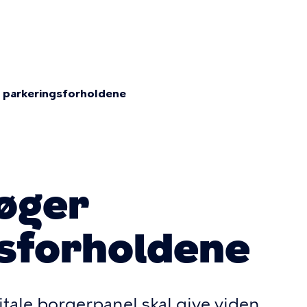
on
 parkeringsforholdene
mme
øger
sforholdene
itale borgerpanel skal give viden