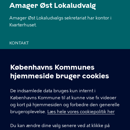
Amager Øst Lokaludvalg
Amager Øst Lokaludvalgs sekretariat har kontor i
Kvarterhuset.
KONTAKT
Jemtelandsgade 3, 4. sal, 2300 København S
Københavns Kommunes
28 11 94 54
Cookieindstillinger
hjemmeside bruger cookies
EAN nr. 5798009800459
De indsamlede data bruges kun internt i
Københavns Kommune til at kunne vise fx videoer
LINKS
og kort på hjemmesiden og forbedre den generelle
brugeroplevelse.
Læs hele vores cookiepolitik her
Send mail til sekretariatet
Du kan ændre dine valg senere ved at klikke på
Facebook