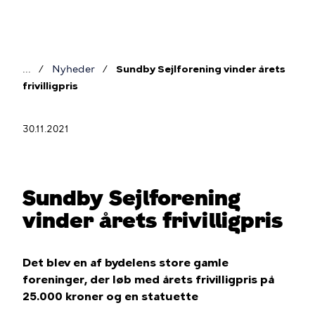
Gå
til
hovedindhold
Nyheder
Sundby Sejlforening vinder årets
Brødkrumme
frivilligpris
30.11.2021
Sundby Sejlforening
vinder årets frivilligpris
Det blev en af bydelens store gamle
foreninger, der løb med årets frivilligpris på
25.000 kroner og en statuette