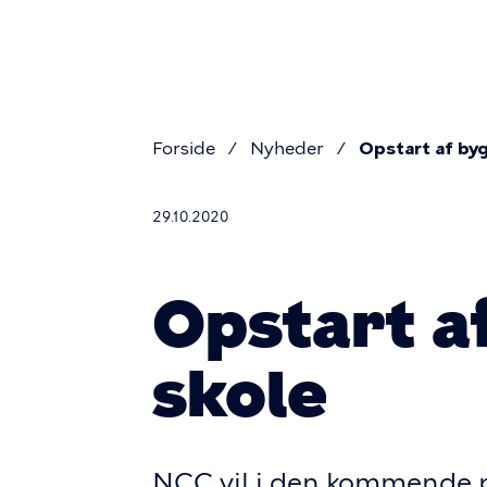
Primær
Gå
til
navigati
hovedindhold
Forside
Nyheder
Opstart af byg
Brødkru
29.10.2020
Opstart af
skole
NCC vil i den kommende per