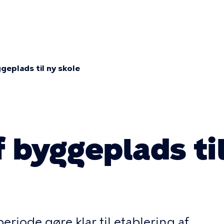
on
geplads til ny skole
mme
 byggeplads ti
iode gøre klar til etablering af