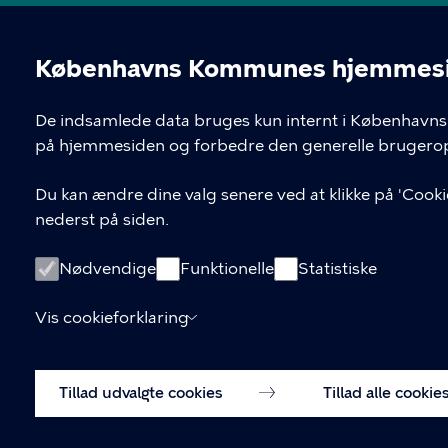
Københavns Kommunes hjemmesid
Cookieindstil
De indsamlede data bruges kun internt i Københavns 
på hjemmesiden og forbedre den generelle brugerop
Du kan ændre dine valg senere ved at klikke på 'Cookie
nederst på siden.
Nødvendige
Funktionelle
Statistiske
Vis cookieforklaring
Tillad udvalgte cookies
Tillad alle cookie