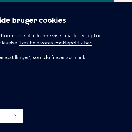
Cookiepolitik
e bruger cookies
Tilgængelighedserklæring
linger
Kommune til at kunne vise fx videoer og kort
Cookiepolitik
levelse.
Læs hele vores cookiepolitik her
Cookieindstillinger
indstillinger', som du finder som link
s