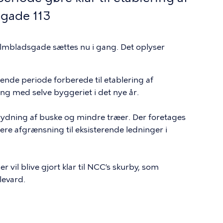
gade 113
lmbladsgade sættes nu i gang. Det oplyser
.
nde periode forberede til etablering af
ang med selve byggeriet i det nye år.
rydning af buske og mindre træer. Der foretages
sere afgrænsning til eksisterende ledninger i
 vil blive gjort klar til NCC’s skurby, som
levard.