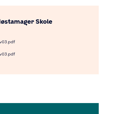
østamager Skole
v03.pdf
v03.pdf