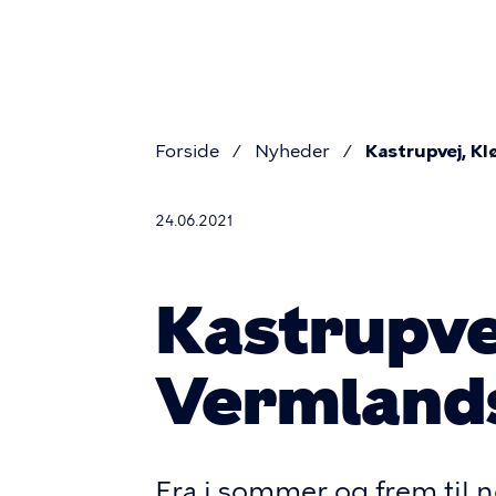
Primær
Gå
til
navigati
hovedindhold
Forside
Nyheder
Kastrupvej, K
Brødkru
24.06.2021
Kastrupve
Vermland
Fra i sommer og frem ti