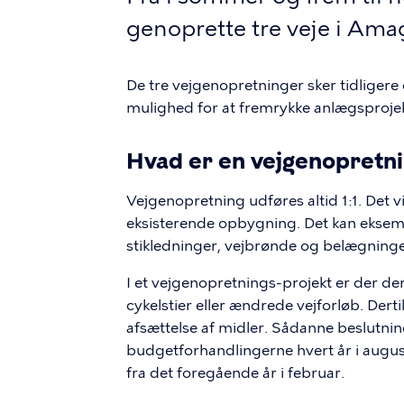
genoprette tre veje i Ama
De tre vejgenopretninger sker tidliger
mulighed for at fremrykke anlægsprojek
Hvad er en vejgenopretn
Vejgenopretning udføres altid 1:1. Det vi
eksisterende opbygning. Det kan eksemp
stikledninger, vejbrønde og belægninger
I et vejgenopretnings-projekt er der de
cykelstier eller ændrede vejforløb. Derti
afsættelse af midler. Sådanne beslutnin
budgetforhandlingerne hvert år i augus
fra det foregående år i februar.