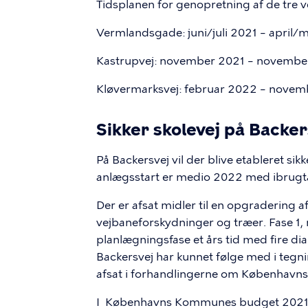
Tidsplanen for genopretning af de tre ve
Vermlandsgade: juni/juli 2021 – april
Kastrupvej: november 2021 – novemb
Kløvermarksvej: februar 2022 – nove
Sikker skolevej på Backer
På Backersvej vil der blive etableret sikk
anlægsstart er medio 2022 med ibrugta
Der er afsat midler til en opgradering a
vejbaneforskydninger og træer. Fase 1,
planlægningsfase et års tid med fire d
Backersvej har kunnet følge med i tegni
afsat i forhandlingerne om Københav
I Københavns Kommunes budget 2021 blev