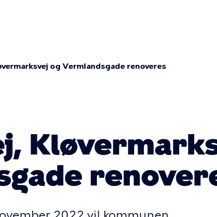
on
løvermarksvej og Vermlandsgade renoveres
mme
j, Kløvermarks
sgade renover
l november 2022 vil kommunen