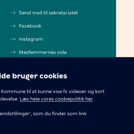
Send mail til sekretariatet
Facebook
Instagram
Medlemmernes side
Cookiepolitik
e bruger cookies
Tilgængelighedserklæring
linger
Kommune til at kunne vise fx videoer og kort
Cookiepolitik
levelse.
Læs hele vores cookiepolitik her
Cookieindstillinger
indstillinger', som du finder som link