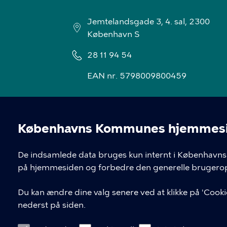
Jemtelandsgade 3, 4. sal, 2300
København S
28 11 94 54
EAN nr. 5798009800459
Københavns Kommunes hjemmesid
Cookieindstil
De indsamlede data bruges kun internt i Københavns 
på hjemmesiden og forbedre den generelle brugerop
Du kan ændre dine valg senere ved at klikke på 'Cookie
nederst på siden.