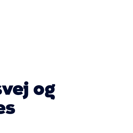
vej og
es