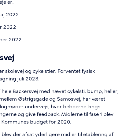
je er:
/maj 2022
er 2022
mber 2022
svej
er skolevej og cykelstier. Forventet fysisk
gning juli 2023.
f hele Backersvej med hævet cykelsti, bump, heller,
 mellem Østrigsgade og Samosvej, har været i
ialogmøder undervejs, hvor beboerne langs
ngerne og give feedback. Midlerne til fase 1 blev
ns Kommunes budget for 2020.
 der afsat yderligere midler til etablering af