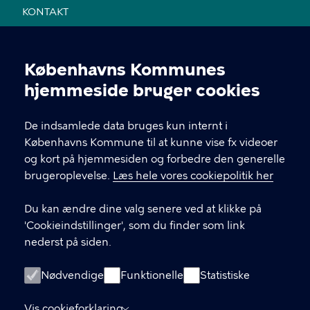
KONTAKT
Jemtelandsgade 3, 4. sal, 2300 København S
Københavns Kommunes
28 11 94 54
Cookieindstillinger
hjemmeside bruger cookies
EAN nr. 5798009800459
De indsamlede data bruges kun internt i
Københavns Kommune til at kunne vise fx videoer
LINKS
og kort på hjemmesiden og forbedre den generelle
brugeroplevelse.
Læs hele vores cookiepolitik her
Send mail til sekretariatet
Du kan ændre dine valg senere ved at klikke på
Facebook
'Cookieindstillinger', som du finder som link
nederst på siden.
Instagram
Medlemmernes side
Nødvendige
Funktionelle
Statistiske
Cookiepolitik
Vis cookieforklaring