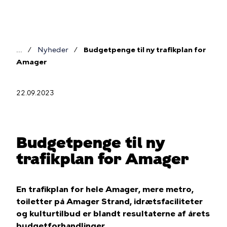
Gå
til
hovedindhold
Nyheder
Budgetpenge til ny trafikplan for
Brødkrumme
Amager
22.09.2023
Budgetpenge til ny
trafikplan for Amager
En trafikplan for hele Amager, mere metro,
toiletter på Amager Strand, idrætsfaciliteter
og kulturtilbud er blandt resultaterne af årets
budgetforhandlinger