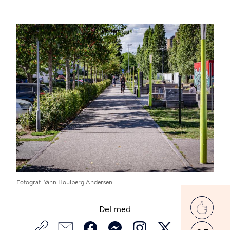
Fotograf
Yann Houlberg Andersen
Like
Del med