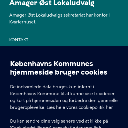
Amager Øst Lokaludvalg
Amager Øst Lokaludvalgs sekretariat har kontor i
Kvarterhuset.
KONTAKT
Jemtelandsgade 3, 4. sal, 2300 København S
Københavns Kommunes
28 11 94 54
Cookieindstillinger
hjemmeside bruger cookies
EAN nr. 5798009800459
De indsamlede data bruges kun internt i
Københavns Kommune til at kunne vise fx videoer
LINKS
og kort på hjemmesiden og forbedre den generelle
brugeroplevelse.
Læs hele vores cookiepolitik her
Send mail til sekretariatet
Du kan ændre dine valg senere ved at klikke på
Facebook