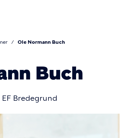
on
mer
Ole Normann Buch
mme
ann Buch
/ EF Bredegrund