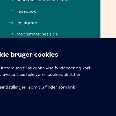
Facebook
Instagram
Medlemmernes side
Cookiepolitik
e bruger cookies
Tilgængelighedserklæring
linger
Kommune til at kunne vise fx videoer og kort
Cookiepolitik
levelse.
Læs hele vores cookiepolitik her
Cookieindstillinger
indstillinger', som du finder som link