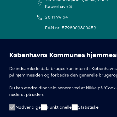
København S
28 11 94 54
EAN nr. 5798009800459
Københavns Kommunes hjemmesid
Cookieindstil
De indsamlede data bruges kun internt i Københavns 
på hjemmesiden og forbedre den generelle brugerop
Du kan ændre dine valg senere ved at klikke på 'Cookie
nederst på siden.
Nødvendige
Funktionelle
Statistiske