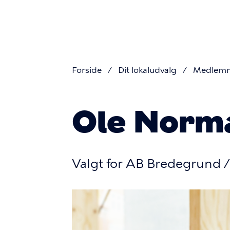
Primær
Gå
til
navigati
hovedindhold
Forside
Dit lokaludvalg
Medlem
Brødkru
Ole Norm
Valgt for AB Bredegrund 