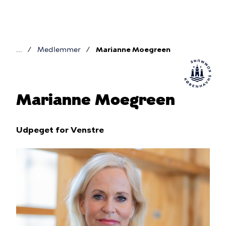
Gå
til
hovedindhold
Medlemmer
Marianne Moegreen
Brødkrumme
Marianne Moegreen
Udpeget for Venstre