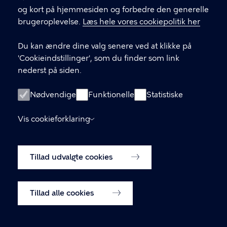
LINKS
og kort på hjemmesiden og forbedre den generelle
brugeroplevelse.
Læs hele vores cookiepolitik her
Send mail til sekretariatet
Du kan ændre dine valg senere ved at klikke på
Facebook
'Cookieindstillinger', som du finder som link
nederst på siden.
Instagram
Medlemmernes side
Nødvendige
Funktionelle
Statistiske
Cookiepolitik
Vis cookieforklaring
Tilgængelighedserklæring
Tillad udvalgte cookies
Cookiepolitik
Cookieindstillinger
Tillad alle cookies