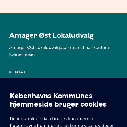
Amager Øst Lokaludvalg
Amager Øst Lokaludvalgs sekretariat har kontor i
Kvarterhuset.
KONTAKT
Jemtelandsgade 3, 4. sal, 2300 København S
Københavns Kommunes
28 11 94 54
Cookieindstillinger
hjemmeside bruger cookies
EAN nr. 5798009800459
De indsamlede data bruges kun internt i
Københavns Kommune til at kunne vise fx videoer