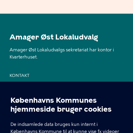
Amager Øst Lokaludvalg
Amager Øst Lokaludvalgs sekretariat har kontor i
Kvarterhuset.
KONTAKT
Jemtelandsgade 3, 4. sal, 2300 København S
Københavns Kommunes
28 11 94 54
Cookieindstillinger
hjemmeside bruger cookies
EAN nr. 5798009800459
De indsamlede data bruges kun internt i
Københavns Kommune til at kunne vise fx videoer