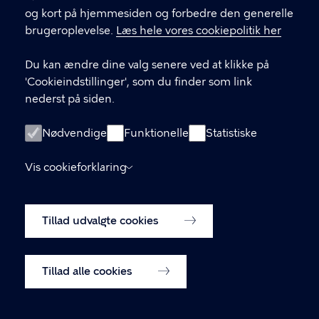
LINKS
og kort på hjemmesiden og forbedre den generelle
brugeroplevelse.
Læs hele vores cookiepolitik her
Send mail til sekretariatet
Du kan ændre dine valg senere ved at klikke på
Facebook
'Cookieindstillinger', som du finder som link
nederst på siden.
Instagram
Medlemmernes side
Nødvendige
Funktionelle
Statistiske
Cookiepolitik
Vis cookieforklaring
Tilgængelighedserklæring
Tillad udvalgte cookies
Cookiepolitik
Cookieindstillinger
Tillad alle cookies