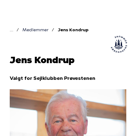
Gå
til
hovedindhold
Medlemmer
Jens Kondrup
Brødkrumme
Jens Kondrup
Valgt for Sejlklubben Prøvestenen