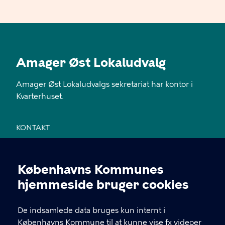
Amager Øst Lokaludvalg
Amager Øst Lokaludvalgs sekretariat har kontor i
Kvarterhuset.
KONTAKT
Jemtelandsgade 3, 4. sal, 2300 København S
Københavns Kommunes
28 11 94 54
Cookieindstillinger
hjemmeside bruger cookies
EAN nr. 5798009800459
De indsamlede data bruges kun internt i
Københavns Kommune til at kunne vise fx videoer