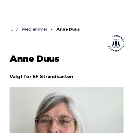
Gå
til
hovedindhold
Medlemmer
Anne Duus
Brødkrumme
Anne Duus
Valgt for EF Strandkanten