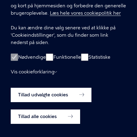
LINKS
og kort på hjemmesiden og forbedre den generelle
brugeroplevelse.
Læs hele vores cookiepolitik her
Send mail til sekretariatet
Du kan ændre dine valg senere ved at klikke på
Facebook
'Cookieindstillinger', som du finder som link
nederst på siden.
Instagram
Medlemmernes side
Nødvendige
Funktionelle
Statistiske
Cookiepolitik
Vis cookieforklaring
Tilgængelighedserklæring
Tillad udvalgte cookies
Cookiepolitik
Cookieindstillinger
Tillad alle cookies