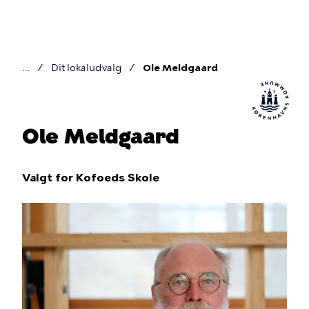
Gå
til
hovedindhold
Dit lokaludvalg
Ole Meldgaard
Brødkrumme
Ole Meldgaard
Valgt for Kofoeds Skole