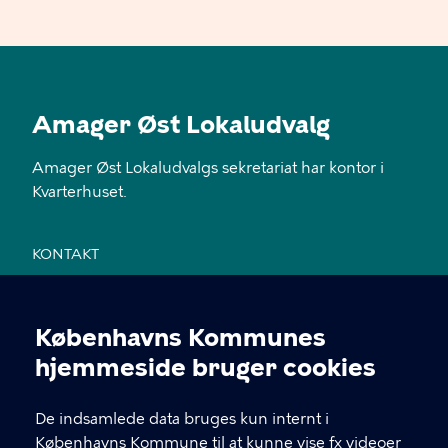
Amager Øst Lokaludvalg
Amager Øst Lokaludvalgs sekretariat har kontor i
Kvarterhuset.
KONTAKT
Jemtelandsgade 3, 4. sal, 2300 København S
Københavns Kommunes
28 11 94 54
Cookieindstillinger
hjemmeside bruger cookies
EAN nr. 5798009800459
De indsamlede data bruges kun internt i
Københavns Kommune til at kunne vise fx videoer