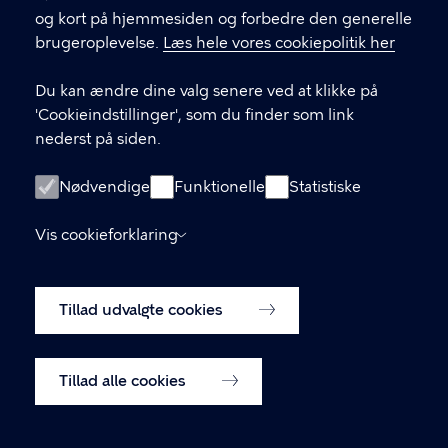
LINKS
og kort på hjemmesiden og forbedre den generelle
brugeroplevelse.
Læs hele vores cookiepolitik her
Send mail til sekretariatet
Du kan ændre dine valg senere ved at klikke på
Facebook
'Cookieindstillinger', som du finder som link
nederst på siden.
Instagram
Medlemmernes side
Nødvendige
Funktionelle
Statistiske
Cookiepolitik
Vis cookieforklaring
Tilgængelighedserklæring
Tillad udvalgte cookies
Cookiepolitik
Cookieindstillinger
Tillad alle cookies