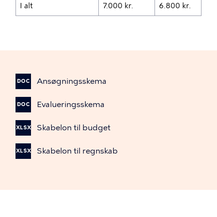
I alt
7.000 kr.
6.800 kr.
Ansøgningsskema
DOC
Evalueringsskema
DOC
Skabelon
til
budget
XLSX
Skabelon
til
regnskab
XLSX