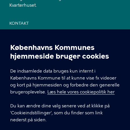
Kvarterhuset.
KONTAKT
Jemtelandsgade 3, 4. sal, 2300 København S
Københavns Kommunes
28 11 94 54
Cookieindstillinger
hjemmeside bruger cookies
EAN nr. 5798009800459
De indsamlede data bruges kun internt i
Københavns Kommune til at kunne vise fx videoer
LINKS
og kort på hjemmesiden og forbedre den generelle
brugeroplevelse.
Læs hele vores cookiepolitik her
Send mail til sekretariatet
Du kan ændre dine valg senere ved at klikke på
Facebook
'Cookieindstillinger', som du finder som link
nederst på siden.
Instagram