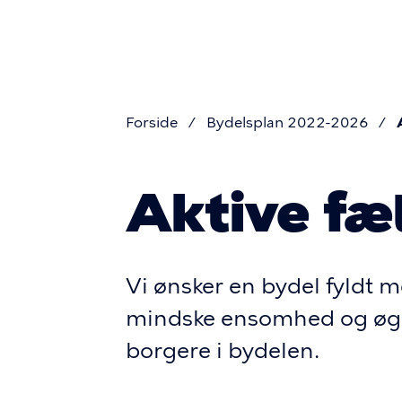
Primær
Gå
til
navigati
hovedindhold
Forside
Bydelsplan 2022-2026
Brødkru
Aktive fæ
Vi ønsker en bydel fyldt m
mindske ensomhed og øge 
borgere i bydelen.