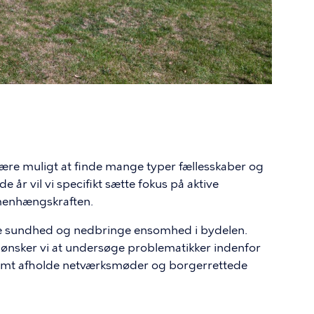
 være muligt at finde mange typer fællesskaber og
e år vil vi specifikt sætte fokus på aktive
mmenhængskraften.
ske sundhed og nedbringe ensomhed i bydelen.
sker vi at undersøge problematikker indenfor
samt afholde netværksmøder og borgerrettede