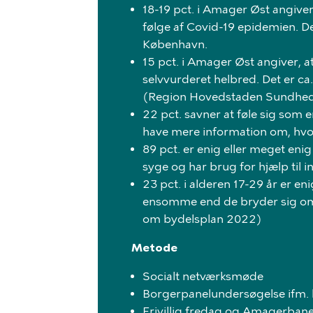
18-19 pct. i Amager Øst angiver
følge af Covid-19 epidemien. Det
København.
15 pct. i Amager Øst angiver, at
selvvurderet helbred. Det er c
(Region Hovedstaden Sundhed
22 pct. savner at føle sig som e
have mere information om, hvo
89 pct. er enig eller meget enig
syge og har brug for hjælp til in
23 pct. i alderen 17-29 år er eni
ensomme end de bryder sig om
om bydelsplan 2022)
Metode
Socialt netværksmøde
Borgerpanelundersøgelse ifm. 
Frivillig fredag og Amagerban