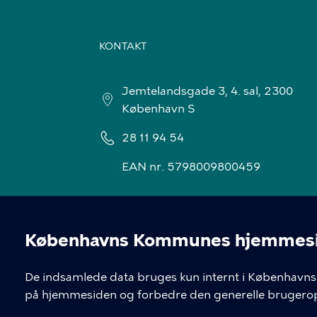
KONTAKT
Jemtelandsgade 3, 4. sal, 2300
København S
28 11 94 54
EAN nr. 5798009800459
Københavns Kommunes hjemmesid
Cookieindstil
De indsamlede data bruges kun internt i Københavns 
på hjemmesiden og forbedre den generelle brugerop