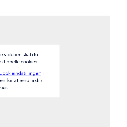
se videoen skal du
ktionelle cookies.
Cookieindstillinger'
i
en for at ændre din
ies.