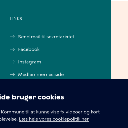
LINKS
Send mail til sekretariatet
Facebook
Instagram
Medlemmernes side
Cookiepolitik
e bruger cookies
Tilgængelighedserklæring
linger
Kommune til at kunne vise fx videoer og kort
Cookiepolitik
levelse.
Læs hele vores cookiepolitik her
Cookieindstillinger